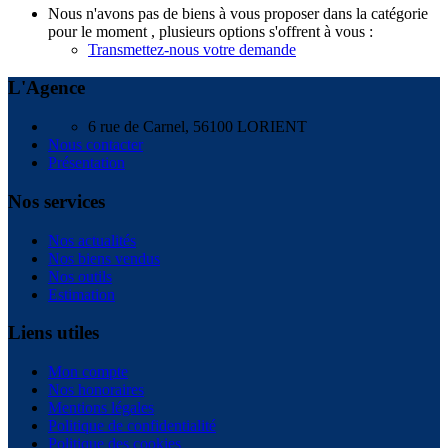
Nous n'avons pas de biens à vous proposer dans la catégorie
pour le moment , plusieurs options s'offrent à vous :
Transmettez-nous votre demande
L'Agence
6 rue de Carnel, 56100 LORIENT
Nous contacter
Présentation
Nos services
Nos actualités
Nos biens vendus
Nos outils
Estimation
Liens utiles
Mon compte
Nos honoraires
Mentions légales
Politique de confidentialité
Politique des cookies