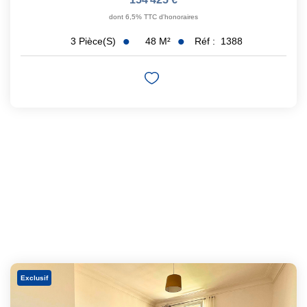
dont 6,5% TTC d'honoraires
48
M²
Réf :
1388
3
Pièce(s)
Exclusif