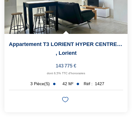
Appartement T3 LORIENT HYPER CENTRE Avec STATIONNEMENT
,
Lorient
143 775 €
dont 6,5% TTC d'honoraires
42
M²
Réf :
1427
3
Pièce(s)