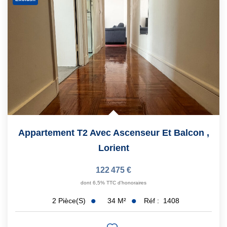
Appartement T2 Avec Ascenseur Et Balcon
,
Lorient
122 475 €
dont 6,5% TTC d'honoraires
34
M²
Réf :
1408
2
Pièce(s)