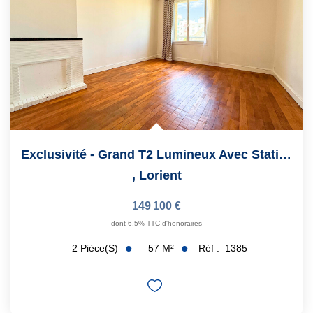
Exclusivité - Grand T2 Lumineux Avec Stationnement Et Cave...
,
Lorient
149 100 €
dont 6,5% TTC d'honoraires
57
M²
Réf :
1385
2
Pièce(s)