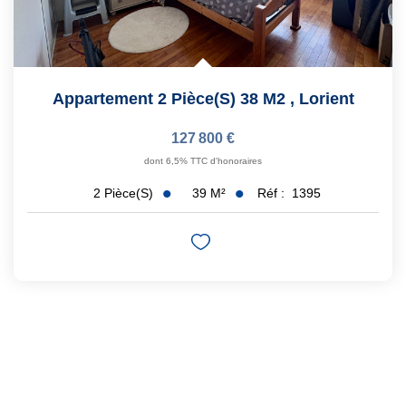
Appartement 2 Pièce(s) 38 M2
,
Lorient
127 800 €
dont 6,5% TTC d'honoraires
39
M²
Réf :
1395
2
Pièce(s)