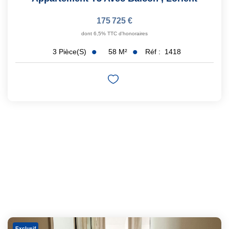
175 725 €
dont 6,5% TTC d'honoraires
58
M²
Réf :
1418
3
Pièce(s)
Exclusif