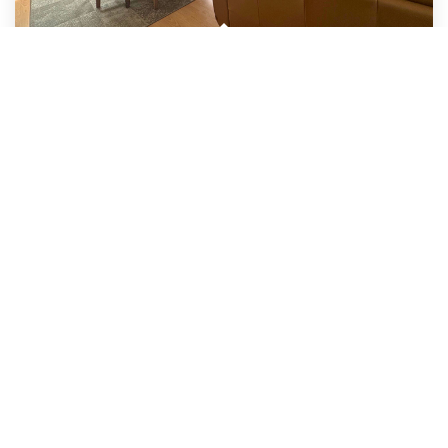
Appartement Lorient ASCENSEUR, GARAGE Et BALCON
,
Lorient
221 550 €
dont 5,5% TTC d'honoraires
92
M²
Réf :
1378
5
Pièce(s)