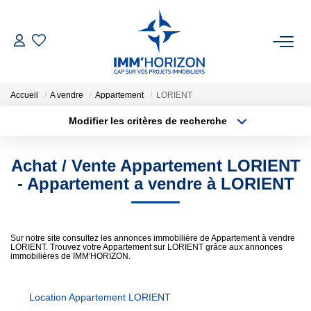
ACHETER
Accueil
A vendre
Appartement
LORIENT
LOUER
Modifier les critères de recherche
Type de transaction
Localisation
Acheter
Localisation
ESTIMER
Achat / Vente Appartement LORIENT
Type de bien
Surface min
Sélectionnez...
- Appartement a vendre à LORIENT
FAIRE GÉRER
Plus de critères
Budget max
BIENS VENDUS
Sur notre site consultez les annonces immobilière de Appartement à vendre
LORIENT. Trouvez votre Appartement sur LORIENT grâce aux annonces
Créer une alerte
immobilières de IMM'HORIZON.
NOTRE AGENCE
Location Appartement LORIENT
Qui Sommes-Nous