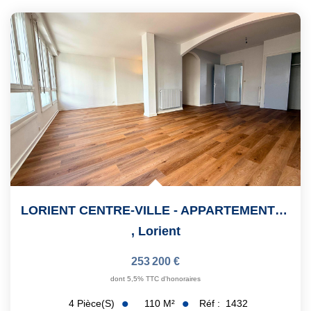
LORIENT CENTRE-VILLE - APPARTEMENT 110 M² - 3 CHAMBRES -...
,
Lorient
253 200 €
dont 5,5% TTC d'honoraires
110
M²
Réf :
1432
4
Pièce(s)