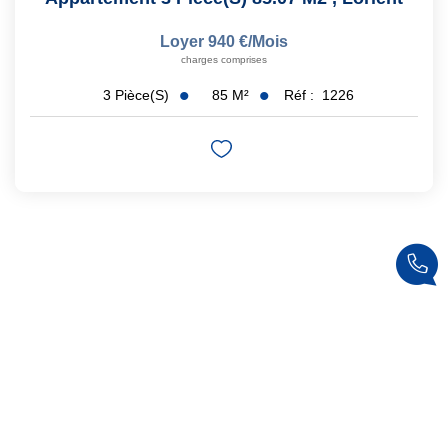
Loyer 940 €/mois
charges comprises
85
M²
Réf :
1226
3
Pièce(s)