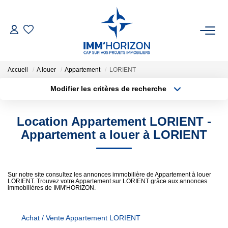
ACHETER
Accueil
A louer
Appartement
LORIENT
LOUER
Modifier les critères de recherche
Type de transaction
Localisation
Acheter
Localisation
ESTIMER
Location Appartement LORIENT -
Type de bien
Surface min
Sélectionnez...
Appartement a louer à LORIENT
FAIRE GÉRER
Plus de critères
Budget max
BIENS VENDUS
Sur notre site consultez les annonces immobilière de Appartement à louer
LORIENT. Trouvez votre Appartement sur LORIENT grâce aux annonces
Créer une alerte
immobilières de IMM'HORIZON.
NOTRE AGENCE
Achat / Vente Appartement LORIENT
Qui Sommes-Nous