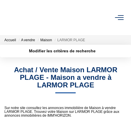
ACHETER
Accueil
A vendre
Maison
LARMOR PLAGE
LOUER
Modifier les critères de recherche
Localisation
Type de transaction
Surface min
ESTIMER
Achat / Vente Maison LARMOR
Type de bien
PLAGE - Maison a vendre à
Plus de critères
Budget max
FAIRE GÉRER
LARMOR PLAGE
Créer une alerte
BIENS VENDUS
Sur notre site consultez les annonces immobilière de Maison à vendre
LARMOR PLAGE. Trouvez votre Maison sur LARMOR PLAGE grâce aux
annonces immobilières de IMM'HORIZON.
NOTRE AGENCE
Qui Sommes-Nous