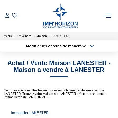
ACHETER
Accueil
A vendre
Maison
LANESTER
LOUER
Modifier les critères de recherche
Localisation
Type de transaction
Surface min
ESTIMER
Achat / Vente Maison LANESTER -
Type de bien
Maison a vendre à LANESTER
Plus de critères
Budget max
FAIRE GÉRER
Créer une alerte
BIENS VENDUS
Sur notre site consultez les annonces immobilière de Maison à vendre
LANESTER. Trouvez votre Maison sur LANESTER grâce aux annonces
immobilières de IMM'HORIZON.
NOTRE AGENCE
Immobilier LANESTER
Qui Sommes-Nous