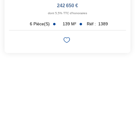
242 650 €
dont 5,5% TTC d'honoraires
139
M²
Réf :
1389
6
Pièce(s)