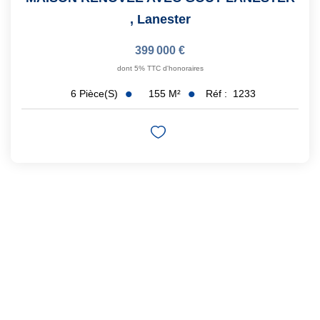
,
Lanester
399 000 €
dont 5% TTC d'honoraires
155
M²
Réf :
1233
6
Pièce(s)