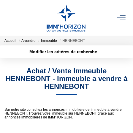
ACHETER
Accueil
A vendre
Immeuble
HENNEBONT
LOUER
Modifier les critères de recherche
Localisation
Type de transaction
Acheter
Localisation
ESTIMER
Achat / Vente Immeuble
Type de bien
Surface min
Sélectionnez...
HENNEBONT - Immeuble a vendre à
FAIRE GÉRER
HENNEBONT
Plus de critères
Budget max
BIENS VENDUS
Créer une alerte
Sur notre site consultez les annonces immobilière de Immeuble à vendre
HENNEBONT. Trouvez votre Immeuble sur HENNEBONT grâce aux
NOTRE AGENCE
annonces immobilières de IMM'HORIZON.
Qui Sommes-Nous