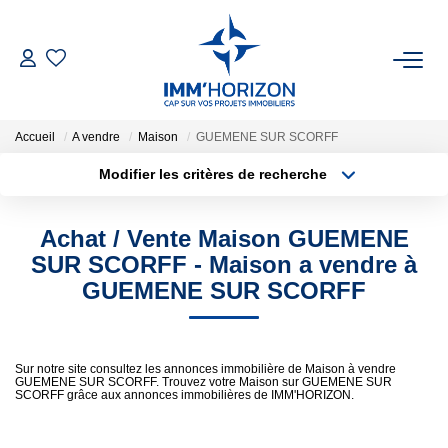
ACHETER
Accueil
A vendre
Maison
GUEMENE SUR SCORFF
LOUER
Modifier les critères de recherche
Type de transaction
Localisation
Acheter
Localisation
ESTIMER
Achat / Vente Maison GUEMENE
Type de bien
Surface min
Sélectionnez...
SUR SCORFF - Maison a vendre à
FAIRE GÉRER
GUEMENE SUR SCORFF
Plus de critères
Budget max
BIENS VENDUS
Créer une alerte
Sur notre site consultez les annonces immobilière de Maison à vendre
GUEMENE SUR SCORFF. Trouvez votre Maison sur GUEMENE SUR
NOTRE AGENCE
SCORFF grâce aux annonces immobilières de IMM'HORIZON.
Qui Sommes-Nous