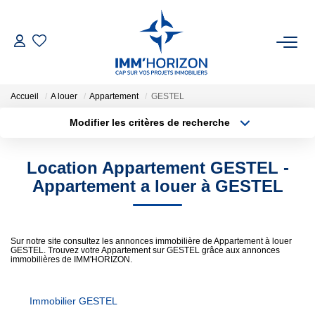
ACHETER
Accueil
A louer
Appartement
GESTEL
LOUER
Modifier les critères de recherche
Localisation
Type de transaction
Surface min
ESTIMER
Location Appartement GESTEL -
Type de bien
Appartement a louer à GESTEL
Plus de critères
Budget max
FAIRE GÉRER
Créer une alerte
BIENS VENDUS
Sur notre site consultez les annonces immobilière de Appartement à louer
GESTEL. Trouvez votre Appartement sur GESTEL grâce aux annonces
immobilières de IMM'HORIZON.
NOTRE AGENCE
Immobilier GESTEL
Qui Sommes-Nous