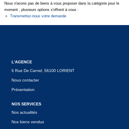
Nous n'avons pas de biens à vous proposer dans la catégorie pour le
Notre Équipe
moment , plusieurs options s'offrent à vous :
Transmettez-nous votre demande
Nous Rejoindre
Nos Actualités
CONTACT
L'AGENCE
6 Rue De Carnel, 56100 LORIENT
Nous contacter
Présentation
NOS SERVICES
Nos actualités
Nos biens vendus