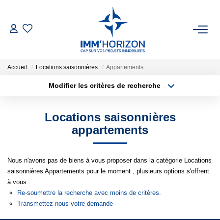
ACHETER
Accueil
Locations saisonnières
Appartements
LOUER
Modifier les critères de recherche
Type de transaction
Localisation
Acheter
Localisation
ESTIMER
Locations saisonnières
Type de bien
Surface min
Sélectionnez...
appartements
FAIRE GÉRER
Plus de critères
Budget max
Nous n'avons pas de biens à vous proposer dans la catégorie Locations
BIENS VENDUS
saisonnières Appartements pour le moment , plusieurs options s'offrent
Créer une alerte
à vous :
NOTRE AGENCE
Re-soumettre la recherche avec moins de critères.
Transmettez-nous votre demande
Qui Sommes-Nous