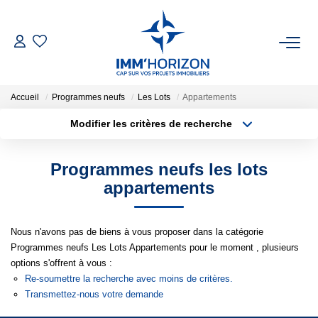
ACHETER
Accueil
Programmes neufs
Les Lots
Appartements
LOUER
Modifier les critères de recherche
Type de transaction
Localisation
Acheter
Localisation
ESTIMER
Programmes neufs les lots
Type de bien
Surface min
Sélectionnez...
appartements
FAIRE GÉRER
Plus de critères
Budget max
Nous n'avons pas de biens à vous proposer dans la catégorie
BIENS VENDUS
Programmes neufs Les Lots Appartements pour le moment , plusieurs
Créer une alerte
options s'offrent à vous :
NOTRE AGENCE
Re-soumettre la recherche avec moins de critères.
Transmettez-nous votre demande
Qui Sommes-Nous