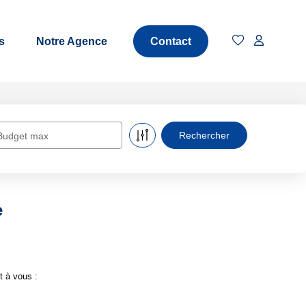
s
Notre Agence
Contact
Budget max
e
t à vous :