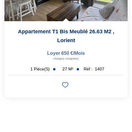
Appartement T1 Bis Meublé 26.63 M2
,
Lorient
Loyer 650 €/mois
charges comprises
27
M²
Réf :
1407
1
Pièce(s)