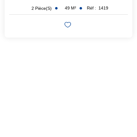
49
M²
Réf :
1419
2
Pièce(s)