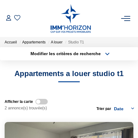
ACHETER
Accueil
Appartements
A louer
Studio T1
LOUER
Modifier les critères de recherche
Type de transaction
Localisation
Acheter
Localisation
ESTIMER
Appartements a louer studio t1
Type de bien
Surface min
Sélectionnez...
FAIRE GÉRER
Plus de critères
Budget max
BIENS VENDUS
Afficher la carte
2 annonce(s) trouvée(s)
Trier par
Créer une alerte
NOTRE AGENCE
Qui Sommes-Nous