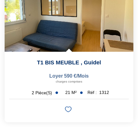
T1 BIS MEUBLE
,
Guidel
Loyer 590 €/mois
charges comprises
21
M²
Réf :
1312
2
Pièce(s)