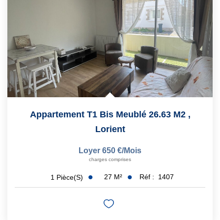
Notre Équipe
Nous Rejoindre
Nos Actualités
CONTACT
Appartement T1 Bis Meublé 26.63 M2
,
Lorient
Loyer 650 €/mois
charges comprises
27
M²
Réf :
1407
1
Pièce(s)