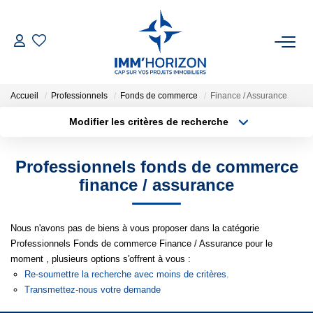
ACHETER
Accueil
Professionnels
Fonds de commerce
Finance / Assurance
LOUER
Modifier les critères de recherche
Type de transaction
Localisation
Acheter
Localisation
ESTIMER
Professionnels fonds de commerce
Type de bien
Surface min
Sélectionnez...
finance / assurance
FAIRE GÉRER
Plus de critères
Budget max
Nous n'avons pas de biens à vous proposer dans la catégorie
BIENS VENDUS
Professionnels Fonds de commerce Finance / Assurance pour le
Créer une alerte
moment , plusieurs options s'offrent à vous :
NOTRE AGENCE
Re-soumettre la recherche avec moins de critères.
Transmettez-nous votre demande
Qui Sommes-Nous