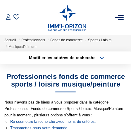
ACHETER
Accueil
Professionnels
Fonds de commerce
Sports / Loisirs
LOUER
Musique/Peinture
Modifier les critères de recherche
Type de transaction
Localisation
ESTIMER
Acheter
Localisation
Professionnels fonds de commerce
Type de bien
FAIRE GÉRER
Surface min
Sélectionnez...
sports / loisirs musique/peinture
BIENS VENDUS
Plus de critères
Budget max
Nous n'avons pas de biens à vous proposer dans la catégorie
Professionnels Fonds de commerce Sports / Loisirs Musique/Peinture
Créer une alerte
NOTRE AGENCE
pour le moment , plusieurs options s'offrent à vous :
Re-soumettre la recherche avec moins de critères.
Transmettez-nous votre demande
Qui Sommes-Nous