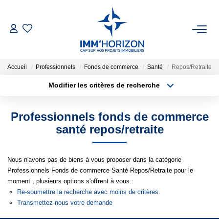
ACHETER
Accueil
Professionnels
Fonds de commerce
Santé
Repos/Retraite
LOUER
Modifier les critères de recherche
Type de transaction
Localisation
Acheter
Localisation
ESTIMER
Professionnels fonds de commerce
Type de bien
Surface min
Sélectionnez...
santé repos/retraite
FAIRE GÉRER
Plus de critères
Budget max
Nous n'avons pas de biens à vous proposer dans la catégorie
BIENS VENDUS
Professionnels Fonds de commerce Santé Repos/Retraite pour le
Créer une alerte
moment , plusieurs options s'offrent à vous :
NOTRE AGENCE
Re-soumettre la recherche avec moins de critères.
Transmettez-nous votre demande
Qui Sommes-Nous