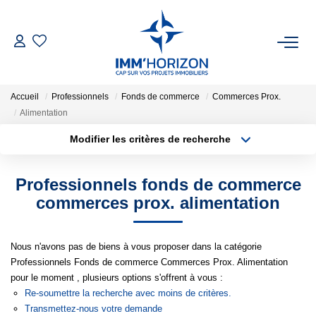
ACHETER
Accueil
Professionnels
Fonds de commerce
Commerces Prox.
LOUER
Alimentation
Modifier les critères de recherche
Type de transaction
Localisation
ESTIMER
Acheter
Localisation
Professionnels fonds de commerce
Type de bien
FAIRE GÉRER
Surface min
Sélectionnez...
commerces prox. alimentation
BIENS VENDUS
Plus de critères
Budget max
Nous n'avons pas de biens à vous proposer dans la catégorie
Professionnels Fonds de commerce Commerces Prox. Alimentation
Créer une alerte
NOTRE AGENCE
pour le moment , plusieurs options s'offrent à vous :
Re-soumettre la recherche avec moins de critères.
Transmettez-nous votre demande
Qui Sommes-Nous