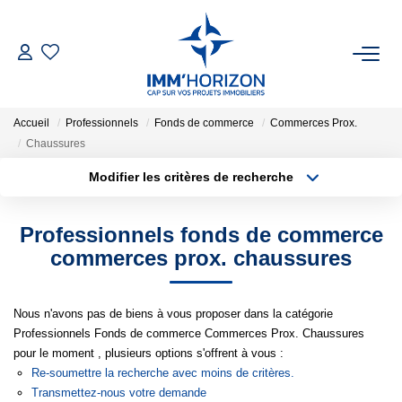
ACHETER
Accueil
Professionnels
Fonds de commerce
Commerces Prox.
LOUER
Chaussures
Modifier les critères de recherche
Type de transaction
Localisation
ESTIMER
Acheter
Localisation
Professionnels fonds de commerce
Type de bien
FAIRE GÉRER
Surface min
Sélectionnez...
commerces prox. chaussures
BIENS VENDUS
Plus de critères
Budget max
Nous n'avons pas de biens à vous proposer dans la catégorie
Professionnels Fonds de commerce Commerces Prox. Chaussures
Créer une alerte
NOTRE AGENCE
pour le moment , plusieurs options s'offrent à vous :
Re-soumettre la recherche avec moins de critères.
Transmettez-nous votre demande
Qui Sommes-Nous