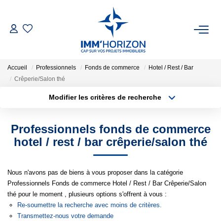
ACHETER
Accueil
Professionnels
Fonds de commerce
Hotel / Rest / Bar
LOUER
Crêperie/Salon thé
Modifier les critères de recherche
Type de transaction
Localisation
ESTIMER
Acheter
Localisation
Professionnels fonds de commerce
Type de bien
FAIRE GÉRER
Surface min
Sélectionnez...
hotel / rest / bar crêperie/salon thé
BIENS VENDUS
Plus de critères
Budget max
Nous n'avons pas de biens à vous proposer dans la catégorie
Professionnels Fonds de commerce Hotel / Rest / Bar Crêperie/Salon
Créer une alerte
NOTRE AGENCE
thé pour le moment , plusieurs options s'offrent à vous :
Re-soumettre la recherche avec moins de critères.
Transmettez-nous votre demande
Qui Sommes-Nous