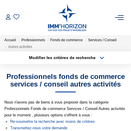
ACHETER
Accueil
Professionnels
Fonds de commerce
Services / Conseil
LOUER
Autres activités
Modifier les critères de recherche
Type de transaction
Localisation
ESTIMER
Acheter
Localisation
Professionnels fonds de commerce
Type de bien
FAIRE GÉRER
Surface min
Sélectionnez...
services / conseil autres activités
BIENS VENDUS
Plus de critères
Budget max
Nous n'avons pas de biens à vous proposer dans la catégorie
Professionnels Fonds de commerce Services / Conseil Autres activités
Créer une alerte
NOTRE AGENCE
pour le moment , plusieurs options s'offrent à vous :
Re-soumettre la recherche avec moins de critères.
Transmettez-nous votre demande
Qui Sommes-Nous