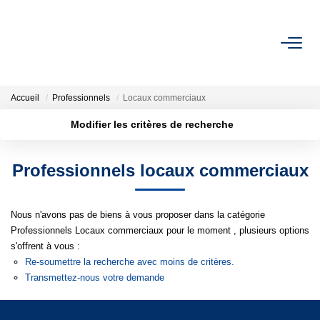
ACHETER
Accueil
Professionnels
Locaux commerciaux
LOUER
Modifier les critères de recherche
Localisation
Type de transaction
Surface min
ESTIMER
Professionnels locaux commerciaux
Type de bien
Plus de critères
Budget max
FAIRE GÉRER
Nous n'avons pas de biens à vous proposer dans la catégorie
Créer une alerte
Professionnels Locaux commerciaux pour le moment , plusieurs options
BIENS VENDUS
s'offrent à vous :
Re-soumettre la recherche avec moins de critères.
Transmettez-nous votre demande
NOTRE AGENCE
Qui Sommes-Nous