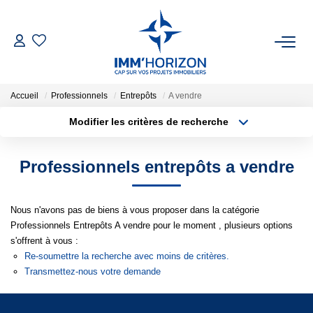
ACHETER
Accueil
Professionnels
Entrepôts
A vendre
LOUER
Modifier les critères de recherche
Type de transaction
Localisation
Acheter
Localisation
ESTIMER
Professionnels entrepôts a vendre
Type de bien
Surface min
Sélectionnez...
FAIRE GÉRER
Nous n'avons pas de biens à vous proposer dans la catégorie
Plus de critères
Budget max
Professionnels Entrepôts A vendre pour le moment , plusieurs options
BIENS VENDUS
s'offrent à vous :
Créer une alerte
Re-soumettre la recherche avec moins de critères.
NOTRE AGENCE
Transmettez-nous votre demande
Qui Sommes-Nous