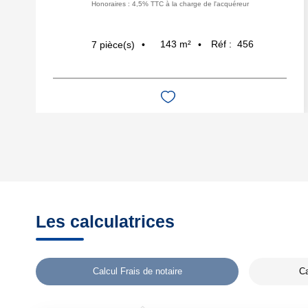
Honoraires : 4,5% TTC à la charge de l'acquéreur
143
m²
Réf :
456
7
pièce(s)
Les calculatrices
Calcul Frais de notaire
Ca