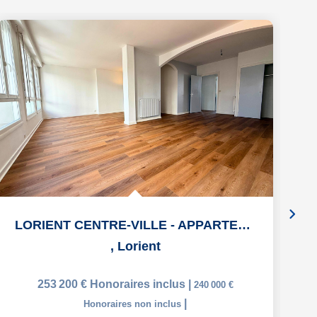
Ex
LORIENT CENTRE-VILLE - APPARTEMENT 110 M² - 3 CHAMBRES -...
,
Lorient
253 200 €
Honoraires inclus
|
240 000 €
|
Honoraires non inclus