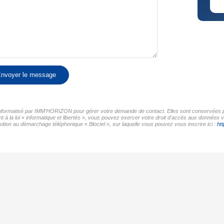
nvoyer le message
r informatisé par IMM'HORIZON pour gérer votre demande de contact. Elles sont conservées pou
t à la loi « informatique et libertés », vous pouvez exercer votre droit d'accès aux données
tion au démarchage téléphonique « Bloctel », sur laquelle vous pouvez vous inscrire ici :
htt