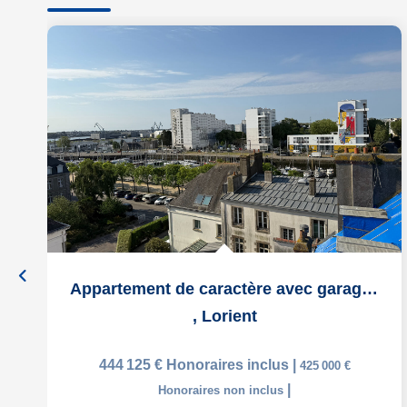
Appartement de caractère avec garage au dernier étage d'un...
,
Lorient
444 125 €
Honoraires inclus
|
425 000 €
|
Honoraires non inclus