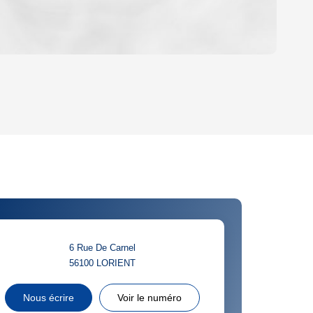
OYEN
'HABITATION
CE DE L'AÉROPORT :
 ET CRÈCHES
6 Rue De Carnel
56100
LORIENT
INS
Nous écrire
Voir le numéro