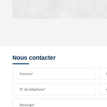
DENSITÉ DE POPULATION
REVENU MENSUEL PAR MÉNAGE
Nous contacter
TAXE FONCIÈRE
Prénom*
SUPERFICIE :
N° de téléphone*
RESTAURANTS ET CAFÉS
Message*