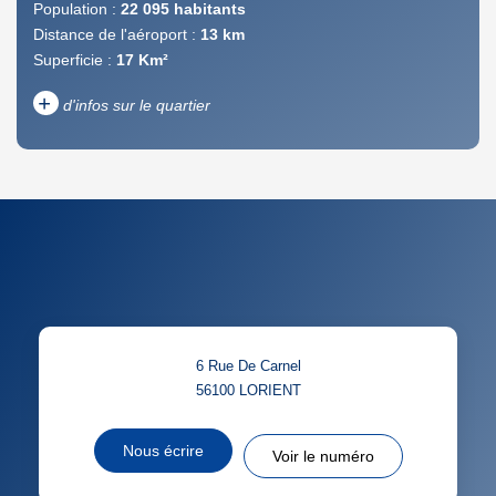
Population :
22 095 habitants
Distance de l'aéroport :
13 km
Superficie :
17 Km²
+
d'infos sur le quartier
DENSITÉ DE POPULATION
ENFANTS ET ADOLESCENTS
AGE MOYEN
REVENU MENSUEL PAR
MÉNAGE
TAUX DE PROPRIÉTAIRES
TAUX D'HABITATION
6 Rue De Carnel
TAXE FONCIÈRE
PART DES MÉNAGES SANS
56100
LORIENT
VOITURE
DISTANCE DE L'AÉROPORT :
SUPERFICIE :
Nous écrire
Voir le numéro