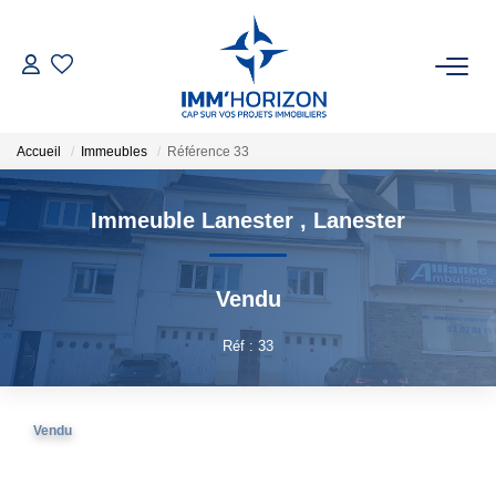
ACHETER
Accueil
Immeubles
Référence 33
LOUER
Immeuble Lanester
,
Lanester
ESTIMER
Vendu
FAIRE GÉRER
Réf : 33
BIENS VENDUS
NOTRE AGENCE
Vendu
Qui Sommes-Nous