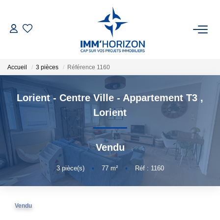
ACHETER
Accueil
3 pièces
Référence 1160
LOUER
Lorient - Centre Ville - Appartement T3
,
ESTIMER
Lorient
FAIRE GÉRER
Vendu
BIENS VENDUS
3
pièce(s)
•
77
m²
•
Réf : 1160
NOTRE AGENCE
Vendu
Qui Sommes-Nous