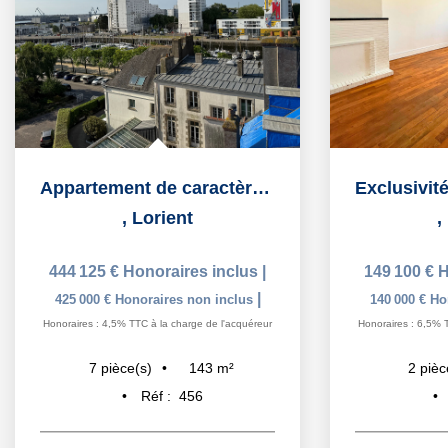
Appartement de caractère avec garage au dernier étage d'un...
,
Lorient
,
444 125 €
Honoraires inclus
|
149 100 €
H
|
425 000 €
Honoraires non inclus
140 000 €
Ho
Honoraires : 4,5% TTC à la charge de l'acquéreur
Honoraires : 6,5% 
143
m²
7
pièce(s)
2
pièc
Réf :
456