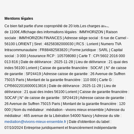
Mentions légales
Ce bien fait partie d'une copropriété de 20 lots.Les charges annuelles sont
de 1100€.
Affichage des informations légales : IMM'HORIZON | Raison
sociale : IMM'HORIZON FINANCES | Adresse siège social : 6 rue de Carnel -
56100 LORIENT | Siret : 48258382000030 | RCS : Lorient | Numero TVA
Intracommunautaire : FR88482583820 | Forme juridique : SARL | Capital
social : 3 000 | Assurance RCP : 105708080 |
Carte T : CPI 5602 2016 000
013 816 | Date de délivrance : 2025-11-28 | Lieu de délivrance : 21 quai des
indes 56100 Lorient | Caisse de garantie financière : SOCAF. | N° de caisse
de garantie : SP24419 | Adresse caisse de garantie : 26 Avenue de Suffren
75015 Paris | Montant de la garantie financière : 110 000 | Carte G :
CPI56022016000013816 | Date de délivrance : 2025-11-28 | Lieu de
délivrance : 21 quai des indes 56100 Lorient | Caisse de garantie financière :
SOCAF | N° de caisse de garantie : SP24419 | Adresse caisse de garantie :
26 Avenue de Suffren 75015 Paris | Montant de la garantie financière : 120
000 | Nom du médiateur : médiation - vivons mieux ensemble | Adresse du
médiateur : 465 avenue de la Libération 54000 Nancy | Adresse du site :
mediation@vivons-mieux-ensemble.fr
| Date d'obtention du label :
07/10/2024
Entreprise juridiquement et financièrement indépendante