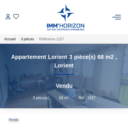
ACHETER
Accueil
3 pièces
Référence 1157
LOUER
Appartement Lorient 3 pièce(s) 68 m2
,
ESTIMER
Lorient
FAIRE GÉRER
Vendu
BIENS VENDUS
3
pièce(s)
•
69
m²
•
Réf : 1157
NOTRE AGENCE
Vendu
Qui Sommes-Nous