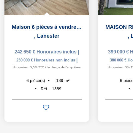
Maison 6 pièces à vendre à Lanester - Quartier Petit...
,
Lanester
,
242 650 €
Honoraires inclus
|
399 000 €
H
|
230 000 €
Honoraires non inclus
380 000 €
Ho
Honoraires : 5,5% TTC à la charge de l'acquéreur
Honoraires : 5% T
139
m²
6
pièce(s)
6
pièce
Réf :
1389