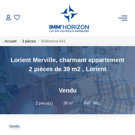
ACHETER
Accueil
3 pièces
Référence 641
LOUER
Lorient Merville, charmant appartement
ESTIMER
2 pièces de 39 m2
,
Lorient
FAIRE GÉRER
Vendu
BIENS VENDUS
2
pièce(s)
•
39
m²
•
Réf : 641
NOTRE AGENCE
Vendu
Qui Sommes-Nous