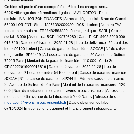
Ce bien fait partie d'une copropriété de 6 lots.Les charges annuelles sont de
630€.
Affichage des informations légales : IMM'HORIZON | Raison
sociale : IMM'HORIZON FINANCES | Adresse siège social : 6 rue de Carnel -
56100 LORIENT | Siret : 48258382000030 | RCS : Lorient | Numero TVA
Intracommunautaire : FR88482583820 | Forme juridique : SARL | Capital
social : 3 000 | Assurance RCP : 105708080 |
Carte T : CPI 5602 2016 000
013 816 | Date de délivrance : 2025-11-28 | Lieu de délivrance : 21 quai des
indes 56100 Lorient | Caisse de garantie financière : SOCAF. | N° de caisse
de garantie : SP24419 | Adresse caisse de garantie : 26 Avenue de Suffren
75015 Paris | Montant de la garantie financière : 110 000 | Carte G :
CPI56022016000013816 | Date de délivrance : 2025-11-28 | Lieu de
délivrance : 21 quai des indes 56100 Lorient | Caisse de garantie financière :
SOCAF | N° de caisse de garantie : SP24419 | Adresse caisse de garantie :
26 Avenue de Suffren 75015 Paris | Montant de la garantie financière : 120
000 | Nom du médiateur : médiation - vivons mieux ensemble | Adresse du
médiateur : 465 avenue de la Libération 54000 Nancy | Adresse du site :
mediation@vivons-mieux-ensemble.fr
| Date d'obtention du label :
07/10/2024
Entreprise juridiquement et financièrement indépendante