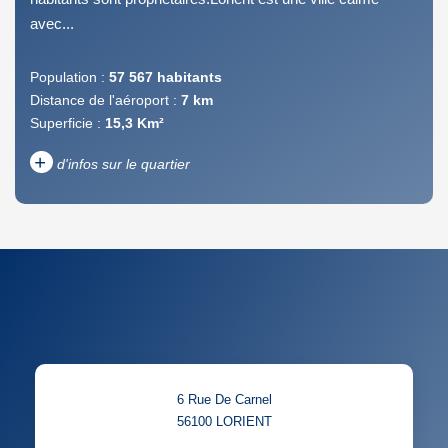
avec...
Population :
57 567 habitants
Distance de l'aéroport :
7 km
Superficie :
15,3 Km²
+
d'infos sur le quartier
DENSITÉ DE POPULATION
ENFANTS ET ADOLESCENTS
AGE MOYEN
REVENU MENSUEL PAR
MÉNAGE
TAUX DE PROPRIÉTAIRES
TAUX D'HABITATION
6 Rue De Carnel
TAXE FONCIÈRE
PART DES MÉNAGES SANS
56100
LORIENT
VOITURE