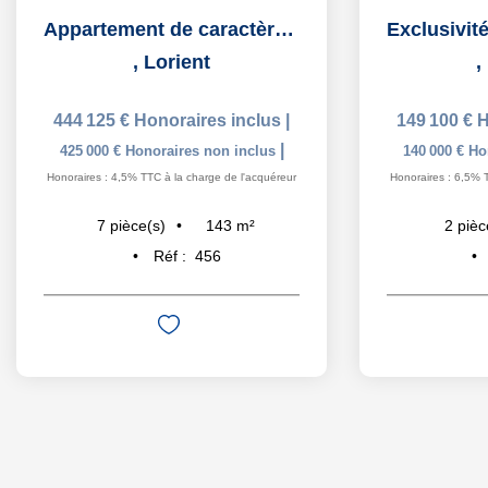
Appartement de caractère avec garage au dernier étage d'un...
,
Lorient
,
444 125 €
Honoraires inclus
|
149 100 €
H
|
425 000 €
Honoraires non inclus
140 000 €
Ho
Honoraires : 4,5% TTC à la charge de l'acquéreur
Honoraires : 6,5% 
143
m²
7
pièce(s)
2
pièc
Réf :
456