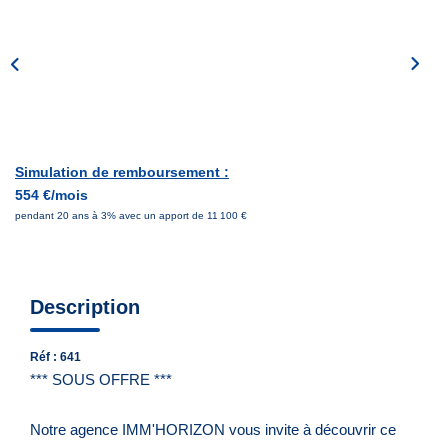
Notre Équipe
Nous Rejoindre
Nos Actualités
CONTACT
Simulation de remboursement :
554 €/mois
pendant 20 ans à 3% avec un apport de 11 100 €
Description
Réf : 641
*** SOUS OFFRE ***
Notre agence IMM'HORIZON vous invite à découvrir ce