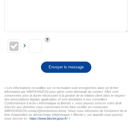
Envoyer le message
« Les informations recueillies sur ce formulaire sont enregistrées dans un fichier
informatisé par IMM'HORIZON pour gérer votre demande de contact. Elles sont
conservées pour la durée nécessaire à la gestion de la relation client dans le respect
des prescriptions légales applicables et sont destinées à nos conseillers
Conformément à la loi « informatique et libertés », vous pouvez exercer votre droit
d'accès aux données vous concernant et les faire rectifier en contactant
IMM'HORIZON contact@immhorizon.immo. Nous vous informons de l'existence de la
liste d'opposition au démarchage téléphonique « Bloctel », sur laquelle vous pouvez
vous inscrire ici :
https://www.bloctel.gouv.fr/
»