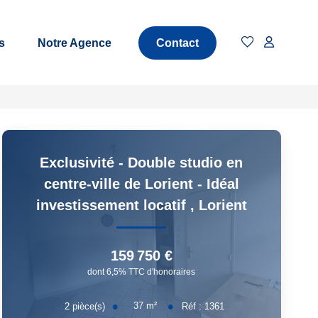
s
Notre Agence
Contact
Exclusivité - Double studio en
centre-ville de Lorient - Idéal
investissement locatif
,
Lorient
159 750 €
dont 6,5% TTC d'honoraires
37
m²
2
pièce(s)
Réf :
1361