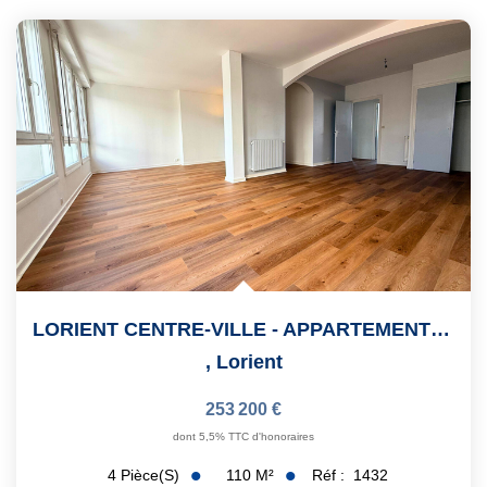
LORIENT CENTRE-VILLE - APPARTEMENT 110 M² - 3 CHAMBRES -...
,
Lorient
253 200 €
dont 5,5% TTC d'honoraires
110
M²
Réf :
1432
4
Pièce(s)