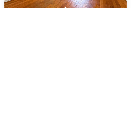
Exclusivité - Grand T2 Lumineux Avec Stationnement Et Cave...
,
Lorient
149 100 €
dont 6,5% TTC d'honoraires
57
M²
Réf :
1385
2
Pièce(s)