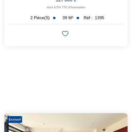
dont 6,5% TTC d'honoraires
39
M²
Réf :
1395
2
Pièce(s)
Exclusif