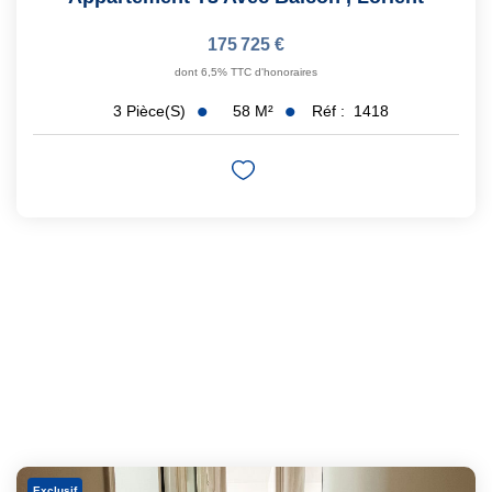
175 725 €
dont 6,5% TTC d'honoraires
58
M²
Réf :
1418
3
Pièce(s)
Exclusif