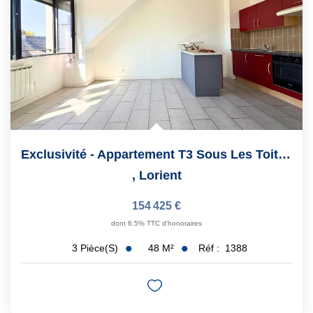
Exclusivité - Appartement T3 Sous Les Toits - Quartier...
,
Lorient
154 425 €
dont 6,5% TTC d'honoraires
48
M²
Réf :
1388
3
Pièce(s)