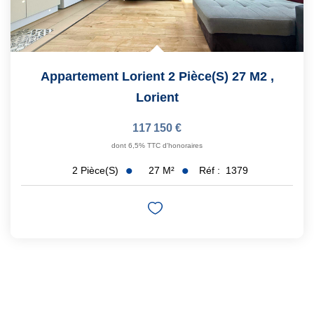
Appartement Lorient 2 Pièce(s) 27 M2
,
Lorient
117 150 €
dont 6,5% TTC d'honoraires
27
M²
Réf :
1379
2
Pièce(s)