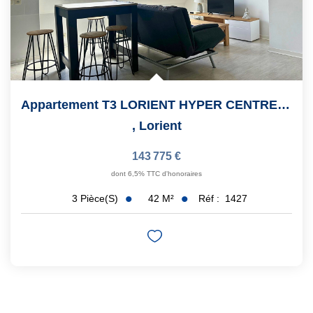
Appartement T3 LORIENT HYPER CENTRE Avec STATIONNEMENT
,
Lorient
143 775 €
dont 6,5% TTC d'honoraires
42
M²
Réf :
1427
3
Pièce(s)