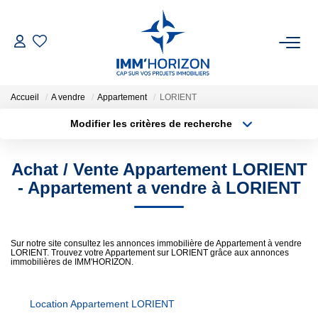
ACHETER
Accueil
A vendre
Appartement
LORIENT
LOUER
Modifier les critères de recherche
Type de transaction
Localisation
Acheter
Localisation
ESTIMER
Achat / Vente Appartement LORIENT
Type de bien
Surface min
Sélectionnez...
- Appartement a vendre à LORIENT
FAIRE GÉRER
Plus de critères
Budget max
BIENS VENDUS
Sur notre site consultez les annonces immobilière de Appartement à vendre
LORIENT. Trouvez votre Appartement sur LORIENT grâce aux annonces
Créer une alerte
immobilières de IMM'HORIZON.
NOTRE AGENCE
Location Appartement LORIENT
Qui Sommes-Nous