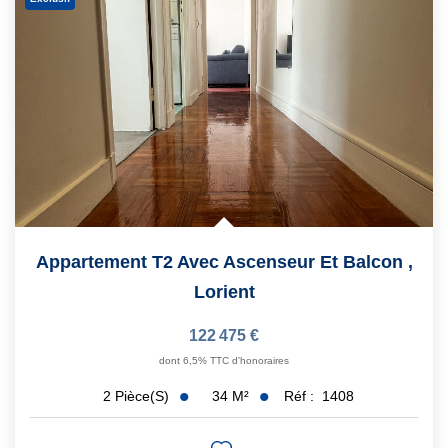
Appartement T2 Avec Ascenseur Et Balcon
,
Lorient
122 475 €
dont 6,5% TTC d'honoraires
34
M²
Réf :
1408
2
Pièce(s)