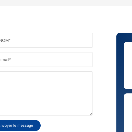
TAUX DE PROPRIÉTAIRES
TAUX D
PART DES MÉNAGES SANS VOITURE
DISTAN
NOM*
RÉSULTATS DES LYCÉES
ECOLES
email*
COMMERCES
MÉDEC
nvoyer le message