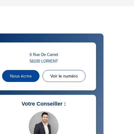
'HABITATION
CE DE L'AÉROPORT :
 ET CRÈCHES
6 Rue De Carnel
56100
LORIENT
INS
Nous écrire
Voir le numéro
Votre Conseiller :