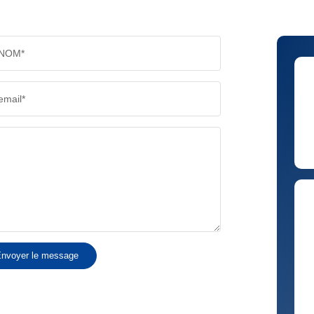
PART DES MÉNAGES SANS VOITURE
DISTAN
NOM*
RÉSULTATS DES LYCÉES
ECOLES
email*
COMMERCES
MÉDEC
nvoyer le message