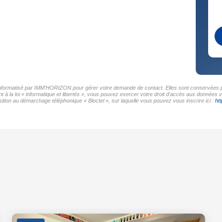
r informatisé par IMM'HORIZON pour gérer votre demande de contact. Elles sont conservées pou
t à la loi « informatique et libertés », vous pouvez exercer votre droit d'accès aux données
tion au démarchage téléphonique « Bloctel », sur laquelle vous pouvez vous inscrire ici :
htt