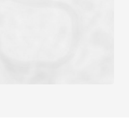
OYEN
'HABITATION