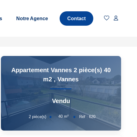
s
Notre Agence
Contact
Appartement Vannes 2 pièce(s) 40
m2
,
Vannes
Vendu
40
m²
2
pièce(s)
Réf :
620