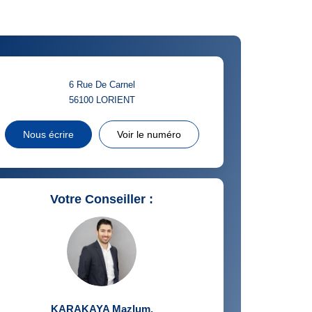
CE DE L'AÉROPORT :
 ET CRÈCHES
6 Rue De Carnel
56100
LORIENT
INS
Nous écrire
Voir le numéro
Votre Conseiller :
KARAKAYA Mazlum
,