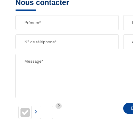
Nous contacter
TAXE FONCIÈRE
Prénom*
SUPERFICIE :
N° de téléphone*
RESTAURANTS ET CAFÉS
Message*
E