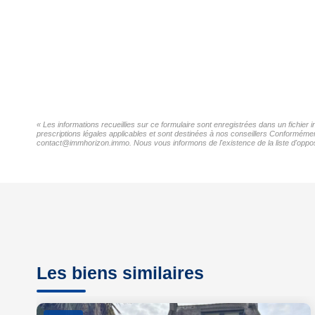
« Les informations recueillies sur ce formulaire sont enregistrées dans un fichie
prescriptions légales applicables et sont destinées à nos conseillers Conformémen
contact@immhorizon.immo. Nous vous informons de l'existence de la liste d'opposi
Les biens similaires