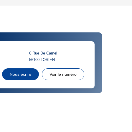
'HABITATION
CE DE L'AÉROPORT :
 ET CRÈCHES
6 Rue De Carnel
56100
LORIENT
INS
Nous écrire
Voir le numéro