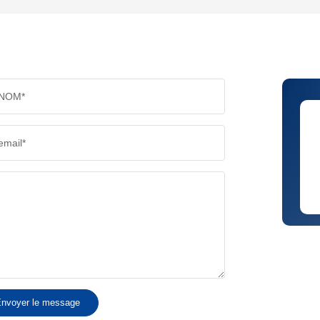
TAUX DE PROPRIÉTAIRES
TAUX D
PART DES MÉNAGES SANS VOITURE
DISTAN
NOM*
RÉSULTATS DES LYCÉES
ECOLES
email*
COMMERCES
MÉDEC
nvoyer le message