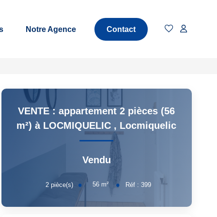
s
Notre Agence
Contact
VENTE : appartement 2 pièces (56
m²) à LOCMIQUELIC
,
Locmiquelic
Vendu
56
m²
2
pièce(s)
Réf :
399