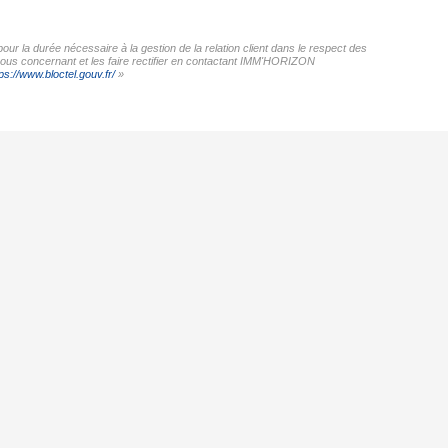
r la durée nécessaire à la gestion de la relation client dans le respect des
 vous concernant et les faire rectifier en contactant IMM'HORIZON
ps://www.bloctel.gouv.fr/
»