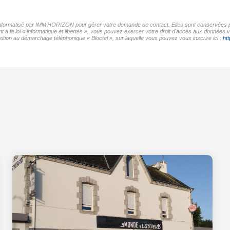
r informatisé par IMM'HORIZON pour gérer votre demande de contact. Elles sont conservées pou
t à la loi « informatique et libertés », vous pouvez exercer votre droit d'accès aux données
tion au démarchage téléphonique « Bloctel », sur laquelle vous pouvez vous inscrire ici :
htt