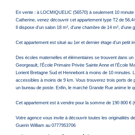
En vente : à LOCMIQUELIC (56570) à seulement 10 minute de b
Catherine, venez découvrir cet appartement type T2 de 56,
Il dispose d'un salon 18 m², d'une chambre de 14 m², d'une gr
Cet appartement est situé au 1er et dernier étage d'un petit 
Des écoles maternelles et élémentaires se trouvent dans un 
Georgeault, l'École Primaire Privée Sainte Anne et l'École Mat
Lorient Bretagne Sud et Hennebont à moins de 10 minutes. La
accessibles à moins de 9 km. Vous trouverez trois ports de pl
un bureau de poste. Enfin, le marché Grande Rue anime le qu
Cet appartement est à vendre pour la somme de 190 800 € (6
Votre agence vous invite à découvrir toutes les originalités
Guerin William au 0777953706