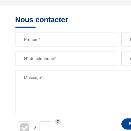
REVENU MENSUEL PAR MÉNAGE
Nous contacter
TAXE FONCIÈRE
Prénom*
SUPERFICIE :
N° de téléphone*
RESTAURANTS ET CAFÉS
Message*
E