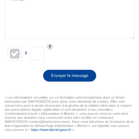
Envoyer le message
« Les informations recueillies sur ce formulaire sont enregistrées dans un fichier
informatisé par IMM'HORIZON pour gérer votre demande de contact. Elles sont
conservées pour la durée nécessaire à la gestion de la relation client dans le respect
des prescriptions légales applicables et sont destinées à nos conseillers
Conformément à la loi « informatique et libertés », vous pouvez exercer votre droit
d'accès aux données vous concernant et les faire rectifier en contactant
IMM'HORIZON contact@immhorizon.immo. Nous vous informons de l'existence de la
liste d'opposition au démarchage téléphonique « Bloctel », sur laquelle vous pouvez
vous inscrire ici :
https://www.bloctel.gouv.fr/
»