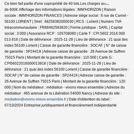
Ce bien fait partie d'une copropriété de 40 lots.Les charges annuelles sont
de 600€.
Affichage des informations légales : IMM'HORIZON | Raison
sociale : IMM'HORIZON FINANCES | Adresse siège social : 6 rue de Carnel -
56100 LORIENT | Siret : 48258382000030 | RCS : Lorient | Numero TVA
Intracommunautaire : FR88482583820 | Forme juridique : SARL | Capital
social : 3 000 | Assurance RCP : 105708080 |
Carte T : CPI 5602 2016 000
013 816 | Date de délivrance : 2025-11-28 | Lieu de délivrance : 21 quai des
indes 56100 Lorient | Caisse de garantie financière : SOCAF. | N° de caisse
de garantie : SP24419 | Adresse caisse de garantie : 26 Avenue de Suffren
75015 Paris | Montant de la garantie financière : 110 000 | Carte G :
CPI56022016000013816 | Date de délivrance : 2025-11-28 | Lieu de
délivrance : 21 quai des indes 56100 Lorient | Caisse de garantie financière :
SOCAF | N° de caisse de garantie : SP24419 | Adresse caisse de garantie :
26 Avenue de Suffren 75015 Paris | Montant de la garantie financière : 120
000 | Nom du médiateur : médiation - vivons mieux ensemble | Adresse du
médiateur : 465 avenue de la Libération 54000 Nancy | Adresse du site :
mediation@vivons-mieux-ensemble.fr
| Date d'obtention du label :
07/10/2024
Entreprise juridiquement et financièrement indépendante