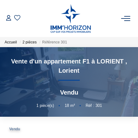
ACHETER
Accueil
2 pièces
Référence 301
LOUER
Vente d'un appartement F1 à LORIENT
,
ESTIMER
Lorient
FAIRE GÉRER
Vendu
BIENS VENDUS
1
pièce(s)
•
18
m²
•
Réf : 301
NOTRE AGENCE
Vendu
Qui Sommes-Nous