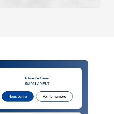
OYEN
'HABITATION
CE DE L'AÉROPORT :
 ET CRÈCHES
6 Rue De Carnel
56100
LORIENT
INS
Nous écrire
Voir le numéro