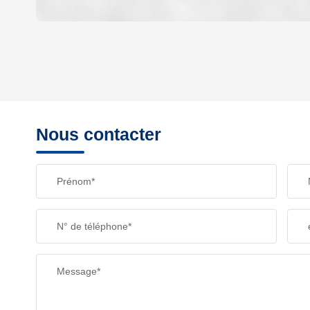
DENSITÉ DE POPULATION
REVENU MENSUEL PAR MÉNAGE
Nous contacter
TAXE FONCIÈRE
Prénom*
SUPERFICIE :
N° de téléphone*
RESTAURANTS ET CAFÉS
Message*