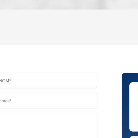
ENFANTS ET ADOLESCENTS
AGE M
TAUX DE PROPRIÉTAIRES
TAUX D
PART DES MÉNAGES SANS VOITURE
DISTAN
NOM*
RÉSULTATS DES LYCÉES
ECOLES
email*
COMMERCES
MÉDEC