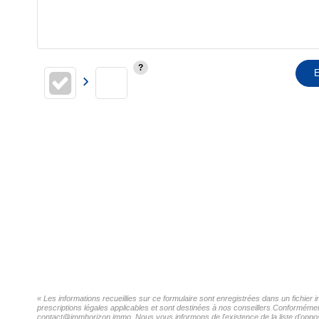
E
« Les informations recueillies sur ce formulaire sont enregistrées dans un fichie
prescriptions légales applicables et sont destinées à nos conseillers Conformémen
contact@immhorizon.immo. Nous vous informons de l'existence de la liste d'opposi