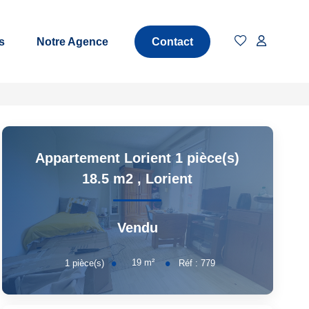
s
Notre Agence
Contact
Appartement Lorient 1 pièce(s)
18.5 m2
,
Lorient
Vendu
19
m²
1
pièce(s)
Réf :
779