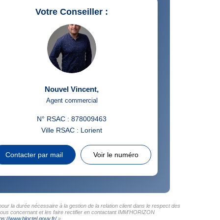
Votre Conseiller :
Nouvel Vincent
,
Agent commercial
N° RSAC : 878009463
Ville RSAC : Lorient
Contacter par mail
Voir le numéro
r la durée nécessaire à la gestion de la relation client dans le respect des
 vous concernant et les faire rectifier en contactant IMM'HORIZON
ps://www.bloctel.gouv.fr/
»