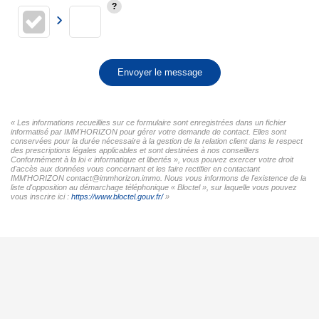
Envoyer le message
« Les informations recueillies sur ce formulaire sont enregistrées dans un fichier
informatisé par IMM'HORIZON pour gérer votre demande de contact. Elles sont
conservées pour la durée nécessaire à la gestion de la relation client dans le respect
des prescriptions légales applicables et sont destinées à nos conseillers
Conformément à la loi « informatique et libertés », vous pouvez exercer votre droit
d'accès aux données vous concernant et les faire rectifier en contactant
IMM'HORIZON contact@immhorizon.immo. Nous vous informons de l'existence de la
liste d'opposition au démarchage téléphonique « Bloctel », sur laquelle vous pouvez
vous inscrire ici :
https://www.bloctel.gouv.fr/
»