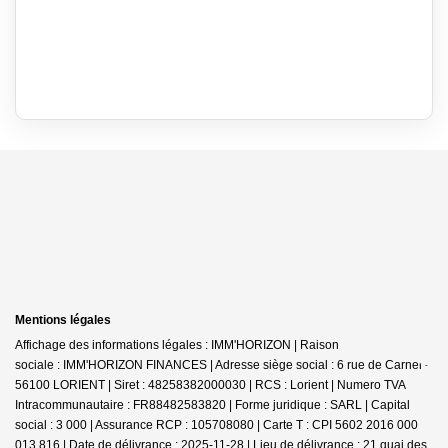
Mentions légales
Affichage des informations légales : IMM'HORIZON | Raison
sociale : IMM'HORIZON FINANCES | Adresse siège social : 6 rue de Carnel -
56100 LORIENT | Siret : 48258382000030 | RCS : Lorient | Numero TVA
Intracommunautaire : FR88482583820 | Forme juridique : SARL | Capital
social : 3 000 | Assurance RCP : 105708080 |
Carte T : CPI 5602 2016 000
013 816 | Date de délivrance : 2025-11-28 | Lieu de délivrance : 21 quai des