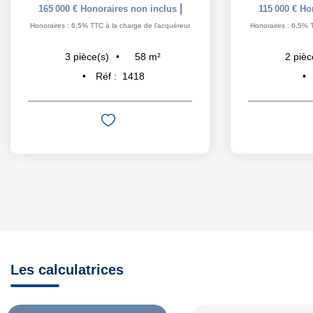
|
165 000 €
Honoraires non inclus
115 000 €
Ho
Honoraires : 6,5% TTC à la charge de l'acquéreur
Honoraires : 6,5% 
58
m²
3
pièce(s)
2
pièc
Réf :
1418
Les calculatrices