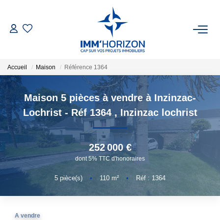
ACHETER
Accueil
Maison
Référence 1364
LOUER
Maison 5 pièces à vendre à Inzinzac-
ESTIMER
Lochrist - Réf 1364
,
Inzinzac lochrist
FAIRE GÉRER
252 000 €
dont 5% TTC d'honoraires
BIENS VENDUS
5
pièce(s)
•
110
m²
•
Réf : 1364
NOTRE AGENCE
Qui Sommes-Nous
A vendre