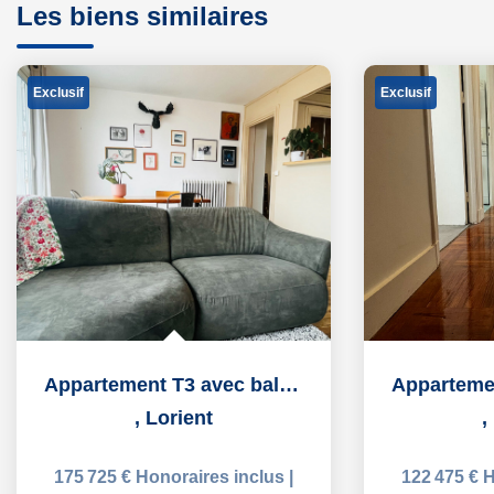
Les biens similaires
Exclusif
Exclusif
Appartement T3 avec balcon
,
Lorient
,
175 725 €
Honoraires inclus
|
122 475 €
H