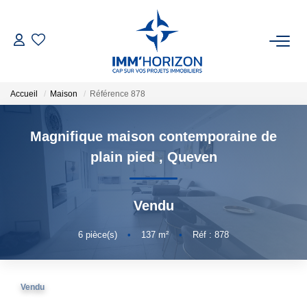
ACHETER
Accueil
Maison
Référence 878
LOUER
Magnifique maison contemporaine de
ESTIMER
plain pied
,
Queven
FAIRE GÉRER
Vendu
BIENS VENDUS
6
pièce(s)
•
137
m²
•
Réf : 878
NOTRE AGENCE
Vendu
Qui Sommes-Nous