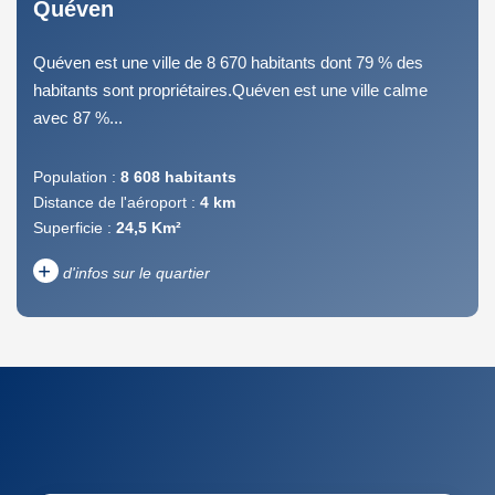
Quéven
Quéven est une ville de 8 670 habitants dont 79 % des
habitants sont propriétaires.Quéven est une ville calme
avec 87 %...
Population :
8 608 habitants
Distance de l'aéroport :
4 km
Superficie :
24,5 Km²
+
d'infos sur le quartier
DENSITÉ DE POPULATION
ENFANTS ET ADOLESCENTS
AGE MOYEN
REVENU MENSUEL PAR
MÉNAGE
TAUX DE PROPRIÉTAIRES
TAUX D'HABITATION