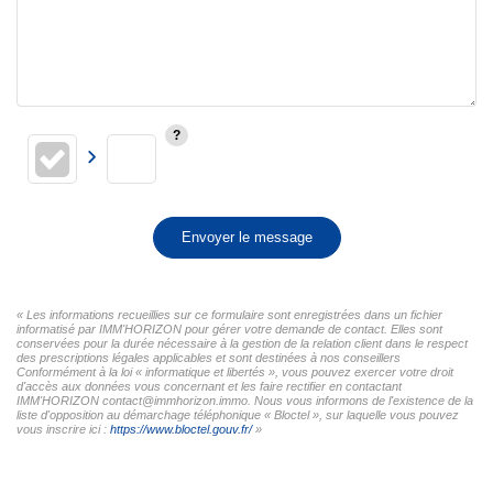
Envoyer le message
« Les informations recueillies sur ce formulaire sont enregistrées dans un fichier
informatisé par IMM'HORIZON pour gérer votre demande de contact. Elles sont
conservées pour la durée nécessaire à la gestion de la relation client dans le respect
des prescriptions légales applicables et sont destinées à nos conseillers
Conformément à la loi « informatique et libertés », vous pouvez exercer votre droit
d'accès aux données vous concernant et les faire rectifier en contactant
IMM'HORIZON contact@immhorizon.immo. Nous vous informons de l'existence de la
liste d'opposition au démarchage téléphonique « Bloctel », sur laquelle vous pouvez
vous inscrire ici :
https://www.bloctel.gouv.fr/
»