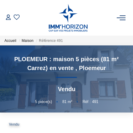
ACHETER
Accueil
Maison
Référence 491
LOUER
PLOEMEUR : maison 5 pièces (81 m²
ESTIMER
Carrez) en vente
,
Ploemeur
FAIRE GÉRER
Vendu
BIENS VENDUS
5
pièce(s)
•
81
m²
•
Réf : 491
NOTRE AGENCE
Vendu
Qui Sommes-Nous