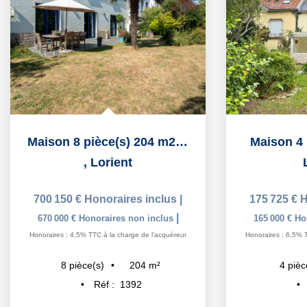
Maison 8 pièce(s) 204 m2 NOUVELLE VILLE
Maison 4 
,
Lorient
700 150 €
Honoraires inclus
|
175 725 €
H
|
670 000 €
Honoraires non inclus
165 000 €
Ho
Honoraires : 4,5% TTC à la charge de l'acquéreur
Honoraires : 6,5% 
204
m²
8
pièce(s)
4
pièc
Réf :
1392