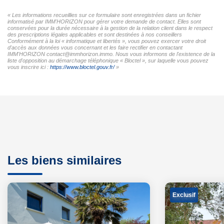
« Les informations recueillies sur ce formulaire sont enregistrées dans un fichier
informatisé par IMM'HORIZON pour gérer votre demande de contact. Elles sont
conservées pour la durée nécessaire à la gestion de la relation client dans le respect
des prescriptions légales applicables et sont destinées à nos conseillers
Conformément à la loi « informatique et libertés », vous pouvez exercer votre droit
d'accès aux données vous concernant et les faire rectifier en contactant
IMM'HORIZON contact@immhorizon.immo. Nous vous informons de l'existence de la
liste d'opposition au démarchage téléphonique « Bloctel », sur laquelle vous pouvez
vous inscrire ici :
https://www.bloctel.gouv.fr/
»
Les biens similaires
Exclusif