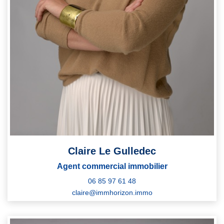
Claire Le Gulledec
Agent commercial immobilier
06 85 97 61 48
claire@immhorizon.immo